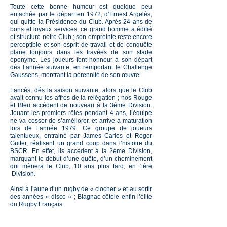
Toute cette bonne humeur est quelque peu
entachée par le départ en 1972, d’Ernest Argelès,
qui quitte la Présidence du Club. Après 24 ans de
bons et loyaux services, ce grand homme a édifié
et structuré notre Club ; son empreinte reste encore
perceptible et son esprit de travail et de conquête
plane toujours dans les travées de son stade
éponyme. Les joueurs font honneur à son départ
dés l’année suivante, en remportant le Challenge
Gaussens, montrant la pérennité de son œuvre.
Lancés, dés la saison suivante, alors que le Club
avait connu les affres de la relégation ; nos Rouge
et Bleu accèdent de nouveau à la 3éme Division.
Jouant les premiers rôles pendant 4 ans, l’équipe
ne va cesser de s’améliorer, et arrive à maturation
lors de l’année 1979. Ce groupe de joueurs
talentueux, entrainé par James Carles et Roger
Guiter, réalisent un grand coup dans l’histoire du
BSCR. En effet, ils accèdent à la 2éme Division,
marquant le début d’une quête, d’un cheminement
qui mènera le Club, 10 ans plus tard, en 1ére
Division.
Ainsi à l’aune d’un rugby de « clocher » et au sortir
des années « disco » ; Blagnac côtoie enfin l’élite
du Rugby Français.