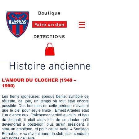
Boutique
Faire un don
DETECTIONS
Histoire ancienne
L’AMOUR DU CLOCHER (1948 –
1960)
Les trente glorieuses, époque bénie, symbole de
réussite, de joie, un temps où tout était encore
possible. Des hommes en cette période n’avaient
que le ciel pour seule limite ; Ernest Argeles était
l’un d’entre eux. Fraîchement arrivé au club, et issu
du football, il était alors loin de se douter qu’il
deviendrait à posteriori, plus qu’un président, il
sera un emblème, et pour cause notre « Sant
iago
Bernabeu » va révolutionner le club, et le conduire
aux portes de l’élite.