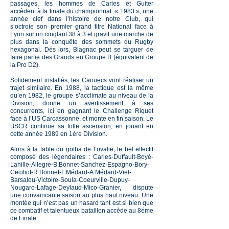
passages, les hommes de Carles et Guiter
accèdent à la finale du championnat. « 1983 », une
année clef dans l’histoire de notre Club, qui
s’octroie son premier grand titre National face à
Lyon sur un cinglant 38 à 3 et gravit une marche de
plus dans la conquête des sommets du Rugby
hexagonal. Dés lors, Blagnac peut se targuer de
faire partie des Grands en Groupe B (équivalent de
la Pro D2).
Solidement installés, les Caouecs vont réaliser un
trajet similaire. En 1988, la tactique est la même
qu’en 1982, le groupe s’acclimate au niveau de la
Division, donne un avertissement à ses
concurrents, ici en gagnant le Challenge Riquet
face à l’US Carcassonne, et monte en fin saison. Le
BSCR continue sa folle ascension, en jouant en
cette année 1989 en 1ére Division.
Alors à la table du gotha de l’ovalie, le bel effectif
composé des légendaires : Carles-Duffault-Boyé-
Lahille-Allegre-B.Bonnet-Sanchez-Espagno-Bory-
Ceciliot-R.Bonnet-F.Médard-A.Médard-Viel-
Barsalou-Victoire-Soula-Coeurville-Dupuy-
Nougaro-Lafage-Deylaud-Mico-Granier, dispute
une convaincante saison au plus haut niveau. Une
montée qui n’est pas un hasard tant est si bien que
ce combatif et talentueux bataillon accède au 8éme
de Finale.