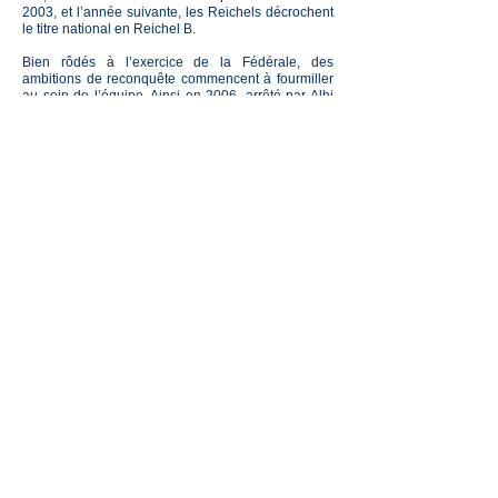
2003, et l’année suivante, les Reichels décrochent
le titre national en Reichel B.
Bien rôdés à l’exercice de la Fédérale, des
ambitions de reconquête commencent à fourmiller
au sein de l’équipe. Ainsi en 2006, arrêté par Albi
en demi finale, le Club est à deux doigts d’accéder
à l’échelon supérieur : une envie qui sera satisfaite
dés la saison suivante.
Malgré une défaite en Finale face à Aurillac, le
BSCR réalise une saison exceptionnelle et fait son
« come-back » parmi les cadors du Rugby
Français. En Pro D2, à l’aube d’une
professionnalisation rapide de la structure, avec un
beau recrutement et la construction d’installations
dignes d’une écurie de ce niveau, le BSCR ne tient
pas la cadence. Relégué, et rattrapé par des
problèmes financiers, les Caouecs sont envoyés en
Fédérale 2.
Aprés 2 années difficiles, le retour en Fédérale 1
est effectué brillament en étant en Juin 2010
Champion de France Fédérale 2 face à Strasbourg,
et par un score sans appel (33-12) c’est la
reconquête d’un public et d’un statut qui s’opère.La
formation continue avec l’année suivante un titre de
champion Belascain ex Reichel B Grand Sud qui
regroupait les comités Midi
Pyrénées+Languedoc+Armagnac Bigorre. Cette
saison là se conclura en étant vice champion de