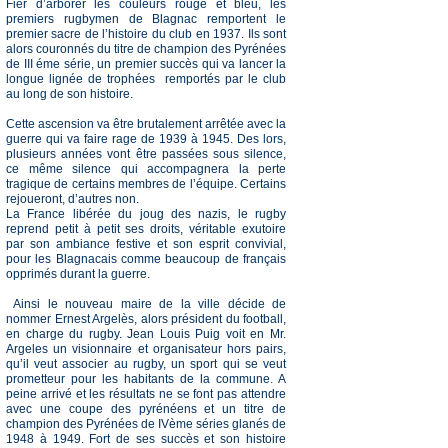
Fier d’arborer les couleurs rouge et bleu, les
premiers rugbymen de Blagnac remportent le
premier sacre de l’histoire du club en 1937. Ils sont
alors couronnés du titre de champion des Pyrénées
de III éme série, un premier succès qui va lancer la
longue lignée de trophées remportés par le club
au long de son histoire.
Cette ascension va être brutalement arrêtée avec la
guerre qui va faire rage de 1939 à 1945. Des lors,
plusieurs années vont être passées sous silence,
ce même silence qui accompagnera la perte
tragique de certains membres de l’équipe. Certains
rejoueront, d’autres non.
La France libérée du joug des nazis, le rugby
reprend petit à petit ses droits, véritable exutoire
par son ambiance festive et son esprit convivial,
pour les Blagnacais comme beaucoup de français
opprimés durant la guerre.
Ainsi le nouveau maire de la ville décide de
nommer Ernest Argelès, alors président du football,
en charge du rugby. Jean Louis Puig voit en Mr.
Argeles un visionnaire et organisateur hors pairs,
qu’il veut associer au rugby, un sport qui se veut
prometteur pour les habitants de la commune. A
peine arrivé et les résultats ne se font pas attendre
avec une coupe des pyrénéens et un titre de
champion des Pyrénées de IVème séries glanés de
1948 à 1949. Fort de ses succès et son histoire