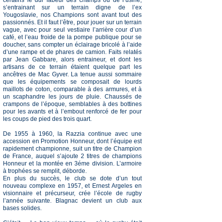
s’entrainant sur un terrain digne de l’ex
Yougoslavie, nos Champions sont avant tout des
passionnés. Et il faut l’être, pour jouer sur un terrain
vague, avec pour seul vestiaire l’arrière cour d’un
café, et l’eau froide de la pompe publique pour se
doucher, sans compter un éclairage bricolé à l’aide
d’une rampe et de phares de camion. Faits relatés
par Jean Gabbare, alors entraineur, et dont les
artisans de ce terrain étaient quelque part les
ancêtres de Mac Gyver. La tenue aussi sommaire
que les équipements se composait de lourds
maillots de coton, comparable à des armures, et à
un scaphandre les jours de pluie. Chaussés de
crampons de l’époque, semblables à des bottines
pour les avants et à l’embout renforcé de fer pour
les coups de pied des trois quart.
De 1955 à 1960, la Razzia continue avec une
accession en Promotion Honneur, dont l’équipe est
rapidement championne, suit un titre de Champion
de France, auquel s’ajoute 2 titres de champions
Honneur et la montée en 3éme division. L’armoire
à trophées se remplit, déborde.
En plus du succès, le club se dote d’un tout
nouveau complexe en 1957, et Ernest Argeles en
visionnaire et précurseur, crée l’école de rugby
l’année suivante. Blagnac devient un club aux
bases solides.