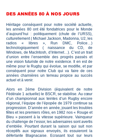
DES ANNÉES 80 À NOS JOURS
Héritage conséquent pour notre société actuelle,
les années 80 ont été fondatrices pour le Monde
d’aujourd’hui : politiquement (chute de l’URSS),
culturellement ( Michael Jackson, Madonna, U2, les
radios « libres », Run DMC, Police…)
technologiquement ( naissance du CD, de
Windows, de MacIntosh, d’Internet…). C’est un trait
d’union entre l’ensemble des progrès passés et
une vision futuriste de notre existence. Il en est de
même pour le Rugby qui évolue, se modifie, et par
conséquent pour notre Club qui va faire de ces
années charnières un terreau propice au succès
actuel et à venir.
Alors en 2éme Division (équivalent de notre
Fédérale 1 actuelle) le BSCR, se stabilise. Au cœur
d’un championnat aux teintes d’un Rugby encore
régional, l’équipe de l’épopée de 1979 continue sa
progression. D’année en année, jouant les troubles
fêtes et les premiers rôles, en 1982 nos « Rouge et
Bleu » passent à la vitesse supérieure. Vainqueur
du challenge de l’essor, les adversaires sont avertis
d’emblée. Pourtant durant la saison qui suit non
réceptifs aux signaux envoyés, ils essuieront la
déferlante Blagnacaise. Ecrasant tout sur leurs