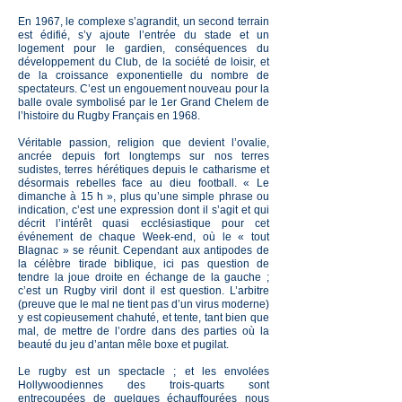
En 1967, le complexe s’agrandit, un second terrain
est édifié, s’y ajoute l’entrée du stade et un
logement pour le gardien, conséquences du
développement du Club, de la société de loisir, et
de la croissance exponentielle du nombre de
spectateurs. C’est un engouement nouveau pour la
balle ovale symbolisé par le 1er Grand Chelem de
l’histoire du Rugby Français en 1968.
Véritable passion, religion que devient l’ovalie,
ancrée depuis fort longtemps sur nos terres
sudistes, terres hérétiques depuis le catharisme et
désormais rebelles face au dieu football. « Le
dimanche à 15 h », plus qu’une simple phrase ou
indication, c’est une expression dont il s’agit et qui
décrit l’intérêt quasi ecclésiastique pour cet
événement de chaque Week-end, où le « tout
Blagnac » se réunit. Cependant aux antipodes de
la célèbre tirade biblique, ici pas question de
tendre la joue droite en échange de la gauche ;
c’est un Rugby viril dont il est question. L’arbitre
(preuve que le mal ne tient pas d’un virus moderne)
y est copieusement chahuté, et tente, tant bien que
mal, de mettre de l’ordre dans des parties où la
beauté du jeu d’antan mêle boxe et pugilat.
Le rugby est un spectacle ; et les envolées
Hollywoodiennes des trois-quarts sont
entrecoupées de quelques échauffourées nous