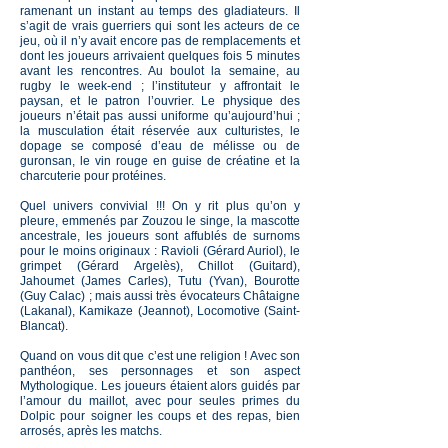
ramenant un instant au temps des gladiateurs. Il
s’agit de vrais guerriers qui sont les acteurs de ce
jeu, où il n’y avait encore pas de remplacements et
dont les joueurs arrivaient quelques fois 5 minutes
avant les rencontres. Au boulot la semaine, au
rugby le week-end ; l’instituteur y affrontait le
paysan, et le patron l’ouvrier. Le physique des
joueurs n’était pas aussi uniforme qu’aujourd’hui ;
la musculation était réservée aux culturistes, le
dopage se composé d’eau de mélisse ou de
guronsan, le vin rouge en guise de créatine et la
charcuterie pour protéines.
Quel univers convivial !!! On y rit plus qu’on y
pleure, emmenés par Zouzou le singe, la mascotte
ancestrale, les joueurs sont affublés de surnoms
pour le moins originaux : Ravioli (Gérard Auriol), le
grimpet (Gérard Argelès), Chillot (Guitard),
Jahoumet (James Carles), Tutu (Yvan), Bourotte
(Guy Calac) ; mais aussi très évocateurs Châtaigne
(Lakanal), Kamikaze (Jeannot), Locomotive (Saint-
Blancat).
Quand on vous dit que c’est une religion ! Avec son
panthéon, ses personnages et son aspect
Mythologique. Les joueurs étaient alors guidés par
l’amour du maillot, avec pour seules primes du
Dolpic pour soigner les coups et des repas, bien
arrosés, après les matchs.