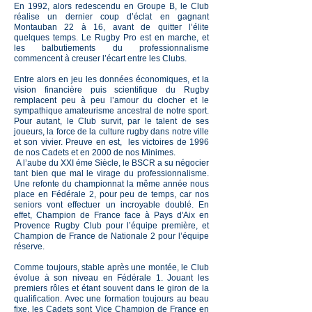
En 1992, alors redescendu en Groupe B, le Club
réalise un dernier coup d’éclat en gagnant
Montauban 22 à 16, avant de quitter l’élite
quelques temps. Le Rugby Pro est en marche, et
les balbutiements du professionnalisme
commencent à creuser l’écart entre les Clubs.
Entre alors en jeu les données économiques, et la
vision financière puis scientifique du Rugby
remplacent peu à peu l’amour du clocher et le
sympathique amateurisme ancestral de notre sport.
Pour autant, le Club survit, par le talent de ses
joueurs, la force de la culture rugby dans notre ville
et son vivier. Preuve en est, les victoires de 1996
de nos Cadets et en 2000 de nos Minimes.
A l’aube du XXI éme Siècle, le BSCR a su négocier
tant bien que mal le virage du professionnalisme.
Une refonte du championnat la même année nous
place en Fédérale 2, pour peu de temps, car nos
seniors vont effectuer un incroyable doublé. En
effet, Champion de France face à Pays d'Aix en
Provence Rugby Club pour l’équipe première, et
Champion de France de Nationale 2 pour l’équipe
réserve.
Comme toujours, stable après une montée, le Club
évolue à son niveau en Fédérale 1. Jouant les
premiers rôles et étant souvent dans le giron de la
qualification. Avec une formation toujours au beau
fixe, les Cadets sont Vice Champion de France en