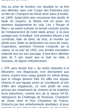
Des sa prise de fonction, les résultats ne se font
pas attendre, avec une Coupe des Pyrénées puis
un titre de Champion de 4eme série dans la foulée,
en 1949. Jusqu’alors peu soucieuse des sports, et
faute de moyens, la Mairie met en place les
premiers équipements du club. Les « Rouge et
Bleu » se voient octroyer un terrain exclusif, proche
de l’emplacement de notre stade actuel, à ne plus
partagé avec le football. Une première tribune y est
construite, faite de tôles, de bois, et montée sur
pilotis pour éviter sa destruction les jours de crues.
Cependant, rarement l’homme l’emporte sur la
nature, et un jour de 1952, une terrible inondation
emporte tout sur son passage. Il faut alors attendre
prés de 5 ans avant que le club ne dote, à
nouveau, de dignes infrastructures.
« STF, sans terrain fixe », du moins déportés à la
Meunière, nos Blagnacais n’en déchantent pas
moins, voyant leurs rangs grandir en même temps
que le Village devient Ville. En effet une équipe
réserve et une équipe junior se constituent, et loin
d’être des vagabonds, ce sont plutôt de vrais
princes qui remplissent de victoires et de trophées
leurs baluchons, comme lors de la saison 54-55.
Vainqueurs du Challenge de Toulouse, Champion
de 2eme série et Vice Champion de France.
Endurcis par des entraînements spartiates, et pour
certains le dur labeur des champs ou de l’usine,