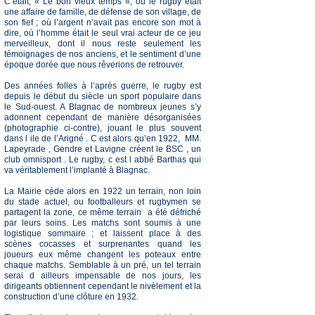
C’était, « Le bon vieux temps », où le rugby était
une affaire de famille, de défense de son village, de
son fief ; où l’argent n’avait pas encore son mot à
dire, où l’homme était le seul vrai acteur de ce jeu
merveilleux, dont il nous reste seulement les
témoignages de nos anciens, et le sentiment d’une
époque dorée que nous rêverions de retrouver.
Des années folles à l’après guerre, le rugby est
depuis le début du siècle un sport populaire dans
le Sud-ouest. A Blagnac de nombreux jeunes s’y
adonnent cependant de manière désorganisées
(photographie ci-contre), jouant le plus souvent
dans l ile de l’Arigné . C est alors qu’en 1922, MM.
Lapeyrade , Gendre et Lavigne créent le BSC , un
club omnisport . Le rugby, c est l abbé Barthas qui
va véritablement l’implanté à Blagnac.
La Mairie cède alors en 1922 un terrain, non loin
du stade actuel, ou footballeurs et rugbymen se
partagent la zone, ce même terrain a été défriché
par leurs soins. Les matchs sont soumis à une
logistique sommaire ; et laissent place à des
scènes cocasses et surprenantes quand les
joueurs eux même changent les poteaux entre
chaque matchs. Semblable à un pré, un tel terrain
serai d ailleurs impensable de nos jours, les
dirigeants obtiennent cependant le nivèlement et la
construction d’une clôture en 1932.