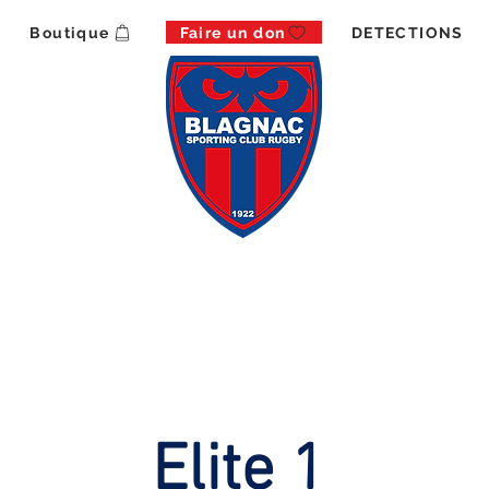
Boutique
Faire un don
DETECTIONS
xte
Fédérale 1
Elite 1
Catégories
Club
Elite 1